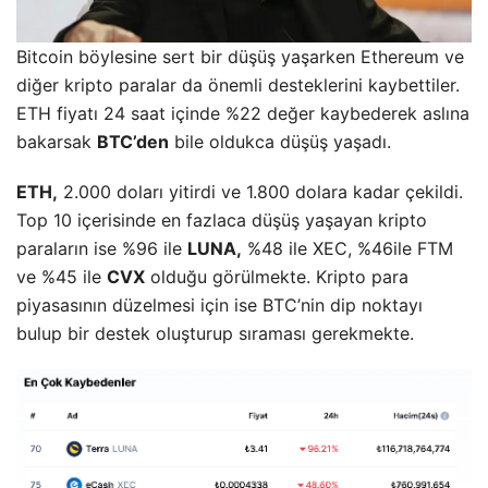
Bitcoin böylesine sert bir düşüş yaşarken Ethereum ve
diğer kripto paralar da önemli desteklerini kaybettiler.
ETH fiyatı 24 saat içinde %22 değer kaybederek aslına
bakarsak
BTC’den
bile oldukca düşüş yaşadı.
ETH,
2.000 doları yitirdi ve 1.800 dolara kadar çekildi.
Top 10 içerisinde en fazlaca düşüş yaşayan kripto
paraların ise %96 ile
LUNA,
%48 ile XEC, %46ile FTM
ve %45 ile
CVX
olduğu görülmekte. Kripto para
piyasasının düzelmesi için ise BTC’nin dip noktayı
bulup bir destek oluşturup sıraması gerekmekte.