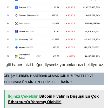
İlgili haberimizi beğendiyseniz yorumlarınızı bekliyoruz.
GELİŞMELERDEN HABERDAR OLMAK İÇİN BİZİ
TWİTTER
VE
TELEGRAM
ÜZERİNDEN TAKİP EDEBİLİRSİNİZ.
İlginizi Çekebilir
Bitcoin Fiyatının Düşüşü En Çok
Ethereum’a Yaramış Olabilir!