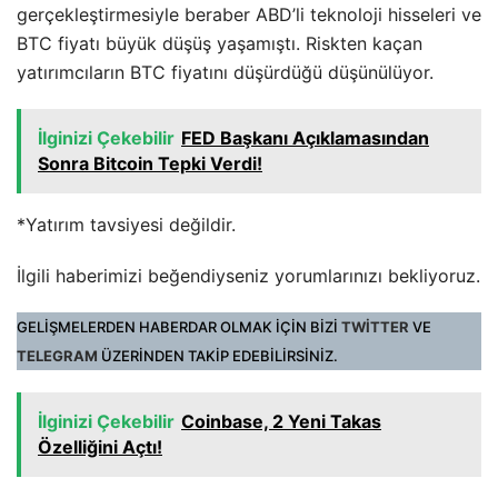
gerçekleştirmesiyle beraber ABD’li teknoloji hisseleri ve
BTC fiyatı büyük düşüş yaşamıştı. Riskten kaçan
yatırımcıların BTC fiyatını düşürdüğü düşünülüyor.
İlginizi Çekebilir
FED Başkanı Açıklamasından
Sonra Bitcoin Tepki Verdi!
*Yatırım tavsiyesi değildir.
İlgili haberimizi beğendiyseniz yorumlarınızı bekliyoruz.
GELİŞMELERDEN HABERDAR OLMAK İÇİN BİZİ
TWİTTER
VE
TELEGRAM
ÜZERİNDEN TAKİP EDEBİLİRSİNİZ.
İlginizi Çekebilir
Coinbase, 2 Yeni Takas
Özelliğini Açtı!